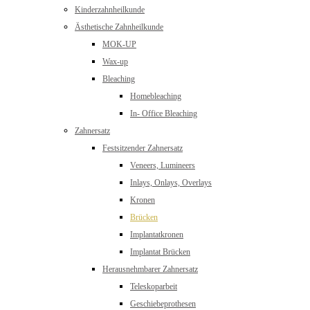
Kinderzahnheilkunde
Ästhetische Zahnheilkunde
MOK-UP
Wax-up
Bleaching
Homebleaching
In- Office Bleaching
Zahnersatz
Festsitzender Zahnersatz
Veneers, Lumineers
Inlays, Onlays, Overlays
Kronen
Brücken
Implantatkronen
Implantat Brücken
Herausnehmbarer Zahnersatz
Teleskoparbeit
Geschiebeprothesen