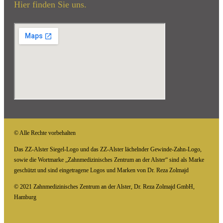
Hier finden Sie uns.
© Alle Rechte vorbehalten
Das ZZ-Alster Siegel-Logo und das ZZ-Alster lächelnder Gewinde-Zahn-Logo,
sowie die Wortmarke „Zahnmedizinisches Zentrum an der Alster“ sind als Marke
geschützt und sind eingetragene Logos und Marken von Dr. Reza Zolmajd
© 2021 Zahnmedizinisches Zentrum an der Alster, Dr. Reza Zolmajd GmbH,
Hamburg