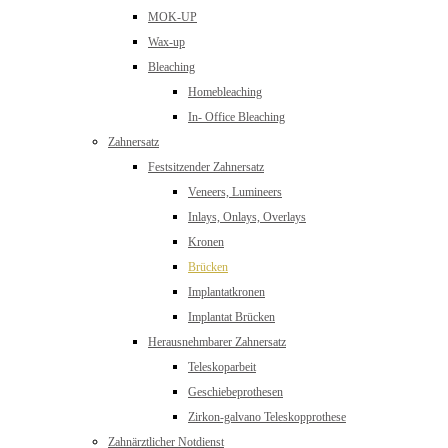
MOK-UP
Wax-up
Bleaching
Homebleaching
In- Office Bleaching
Zahnersatz
Festsitzender Zahnersatz
Veneers, Lumineers
Inlays, Onlays, Overlays
Kronen
Brücken
Implantatkronen
Implantat Brücken
Herausnehmbarer Zahnersatz
Teleskoparbeit
Geschiebeprothesen
Zirkon-galvano Teleskopprothese
Zahnärztlicher Notdienst