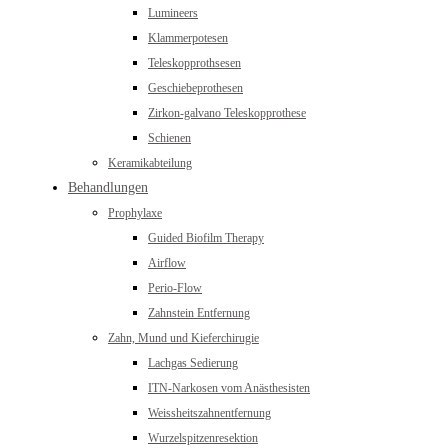
Lumineers
Klammerpotesen
Teleskopprothsesen
Geschiebeprothesen
Zirkon-galvano Teleskopprothese
Schienen
Keramikabteilung
Behandlungen
Prophylaxe
Guided Biofilm Therapy
Airflow
Perio-Flow
Zahnstein Entfernung
Zahn, Mund und Kieferchirugie
Lachgas Sedierung
ITN-Narkosen vom Anästhesisten
Weissheitszahnentfernung
Wurzelspitzenresektion