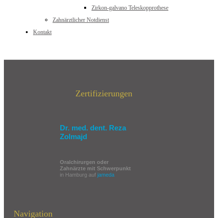
Zirkon-galvano Teleskopprothese
Zahnärztlicher Notdienst
Kontakt
Zertifizierungen
Dr. med. dent. Reza
Zolmajd
Oralchirurgen oder
Zahnärzte mit Schwerpunkt
in Hamburg auf
jameda
Navigation