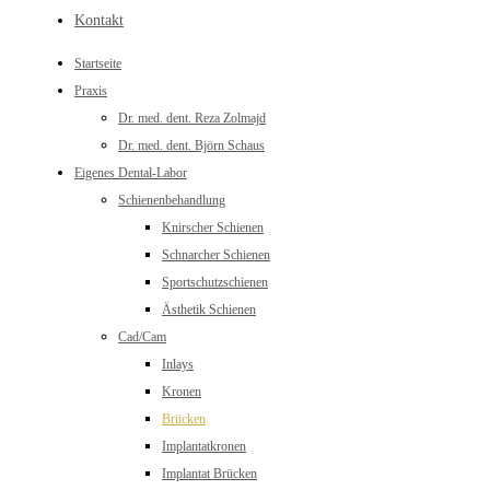
Kontakt
Startseite
Praxis
Dr. med. dent. Reza Zolmajd
Dr. med. dent. Björn Schaus
Eigenes Dental-Labor
Schienenbehandlung
Knirscher Schienen
Schnarcher Schienen
Sportschutzschienen
Ästhetik Schienen
Cad/Cam
Inlays
Kronen
Brücken
Implantatkronen
Implantat Brücken