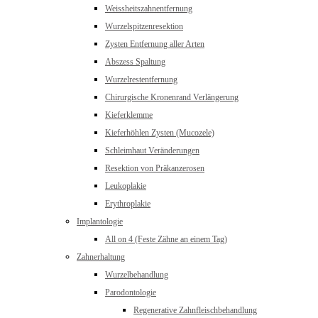
Weissheitszahnentfernung
Wurzelspitzenresektion
Zysten Entfernung aller Arten
Abszess Spaltung
Wurzelrestentfernung
Chirurgische Kronenrand Verlängerung
Kieferklemme
Kieferhöhlen Zysten (Mucozele)
Schleimhaut Veränderungen
Resektion von Präkanzerosen
Leukoplakie
Erythroplakie
Implantologie
All on 4 (Feste Zähne an einem Tag)
Zahnerhaltung
Wurzelbehandlung
Parodontologie
Regenerative Zahnfleischbehandlung