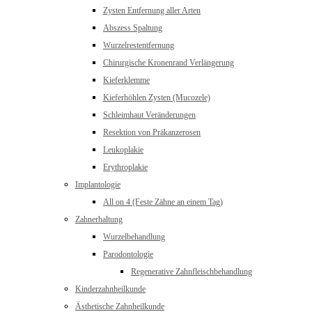
Zysten Entfernung aller Arten
Abszess Spaltung
Wurzelrestentfernung
Chirurgische Kronenrand Verlängerung
Kieferklemme
Kieferhöhlen Zysten (Mucozele)
Schleimhaut Veränderungen
Resektion von Präkanzerosen
Leukoplakie
Erythroplakie
Implantologie
All on 4 (Feste Zähne an einem Tag)
Zahnerhaltung
Wurzelbehandlung
Parodontologie
Regenerative Zahnfleischbehandlung
Kinderzahnheilkunde
Ästhetische Zahnheilkunde