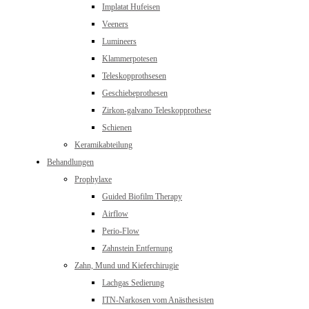
Implatat Hufeisen
Veeners
Lumineers
Klammerpotesen
Teleskopprothsesen
Geschiebeprothesen
Zirkon-galvano Teleskopprothese
Schienen
Keramikabteilung
Behandlungen
Prophylaxe
Guided Biofilm Therapy
Airflow
Perio-Flow
Zahnstein Entfernung
Zahn, Mund und Kieferchirugie
Lachgas Sedierung
ITN-Narkosen vom Anästhesisten