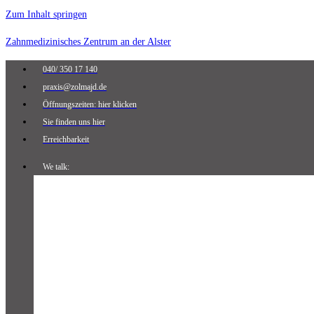
Zum Inhalt springen
Zahnmedizinisches Zentrum an der Alster
040/ 350 17 140
praxis@zolmajd.de
Öffnungszeiten: hier klicken
Sie finden uns hier
Erreichbarkeit
We talk: