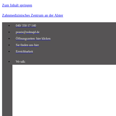
Zum Inhalt springen
Zahnmedizinisches Zentrum an der Alster
040/ 350 17 140
praxis@zolmajd.de
Öffnungszeiten: hier klicken
Sie finden uns hier
Erreichbarkeit
We talk: