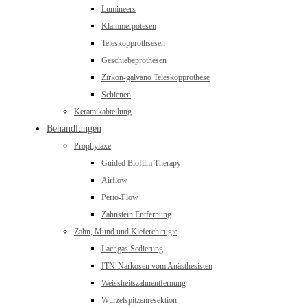
Lumineers
Klammerpotesen
Teleskopprothsesen
Geschiebeprothesen
Zirkon-galvano Teleskopprothese
Schienen
Keramikabteilung
Behandlungen
Prophylaxe
Guided Biofilm Therapy
Airflow
Perio-Flow
Zahnstein Entfernung
Zahn, Mund und Kieferchirugie
Lachgas Sedierung
ITN-Narkosen vom Anästhesisten
Weissheitszahnentfernung
Wurzelspitzenresektion