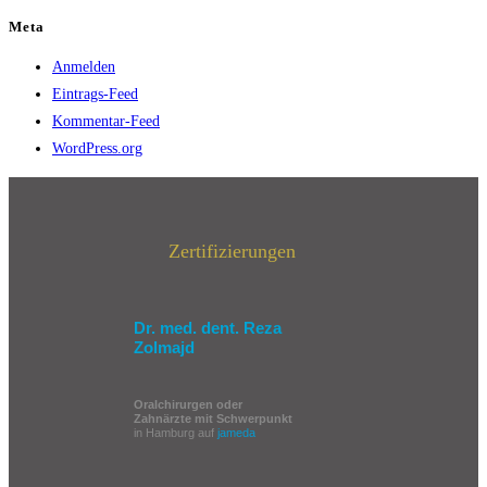
Meta
Anmelden
Eintrags-Feed
Kommentar-Feed
WordPress.org
Zertifizierungen
Dr. med. dent. Reza
Zolmajd
Oralchirurgen oder
Zahnärzte mit Schwerpunkt
in Hamburg auf
jameda