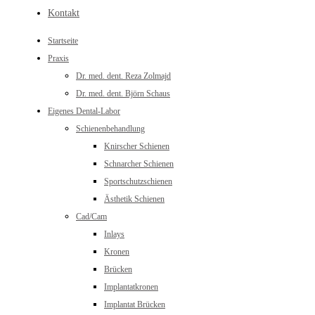
Kontakt
Startseite
Praxis
Dr. med. dent. Reza Zolmajd
Dr. med. dent. Björn Schaus
Eigenes Dental-Labor
Schienenbehandlung
Knirscher Schienen
Schnarcher Schienen
Sportschutzschienen
Ästhetik Schienen
Cad/Cam
Inlays
Kronen
Brücken
Implantatkronen
Implantat Brücken