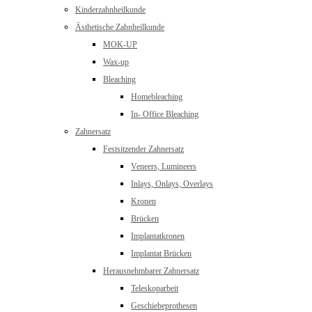
Kinderzahnheilkunde
Ästhetische Zahnheilkunde
MOK-UP
Wax-up
Bleaching
Homebleaching
In- Office Bleaching
Zahnersatz
Festsitzender Zahnersatz
Veneers, Lumineers
Inlays, Onlays, Overlays
Kronen
Brücken
Implantatkronen
Implantat Brücken
Herausnehmbarer Zahnersatz
Teleskoparbeit
Geschiebeprothesen