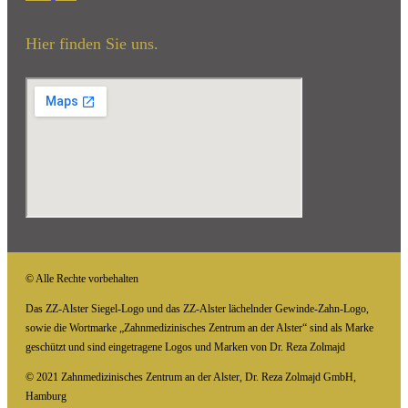
Hier finden Sie uns.
© Alle Rechte vorbehalten
Das ZZ-Alster Siegel-Logo und das ZZ-Alster lächelnder Gewinde-Zahn-Logo,
sowie die Wortmarke „Zahnmedizinisches Zentrum an der Alster“ sind als Marke
geschützt und sind eingetragene Logos und Marken von Dr. Reza Zolmajd
© 2021 Zahnmedizinisches Zentrum an der Alster, Dr. Reza Zolmajd GmbH,
Hamburg