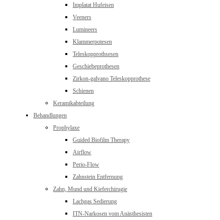
Implatat Hufeisen
Veeners
Lumineers
Klammerpotesen
Teleskopprothsesen
Geschiebeprothesen
Zirkon-galvano Teleskopprothese
Schienen
Keramikabteilung
Behandlungen
Prophylaxe
Guided Biofilm Therapy
Airflow
Perio-Flow
Zahnstein Entfernung
Zahn, Mund und Kieferchirugie
Lachgas Sedierung
ITN-Narkosen vom Anästhesisten