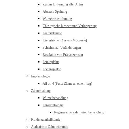
Zysten Entfernung aller Arten
Abszess Spaltung
Wurzelrestentfernung
Chirurgische Kronenrand Verlängerung
Kieferklemme
Kieferhöhlen Zysten (Mucozele)
Schleimhaut Veränderungen
Resektion von Präkanzerosen
Leukoplakie
Erythroplakie
Implantologie
All on 4 (Feste Zähne an einem Tag)
Zahnerhaltung
Wurzelbehandlung
Parodontologie
Regenerative Zahnfleischbehandlung
Kinderzahnheilkunde
Ästhetische Zahnheilkunde