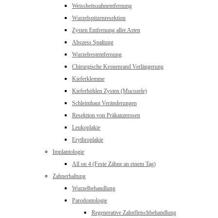
Weissheitszahnentfernung
Wurzelspitzenresektion
Zysten Entfernung aller Arten
Abszess Spaltung
Wurzelrestentfernung
Chirurgische Kronenrand Verlängerung
Kieferklemme
Kieferhöhlen Zysten (Mucozele)
Schleimhaut Veränderungen
Resektion von Präkanzerosen
Leukoplakie
Erythroplakie
Implantologie
All on 4 (Feste Zähne an einem Tag)
Zahnerhaltung
Wurzelbehandlung
Parodontologie
Regenerative Zahnfleischbehandlung