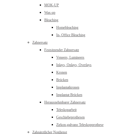
MOK-UP
Wax-up
Bleaching
Homebleaching
In- Office Bleaching
Zahnersatz
Festsitzender Zahnersatz
Veneers, Lumineers
Inlays, Onlays, Overlays
Kronen
Brücken
Implantatkronen
Implantat Brücken
Herausnehmbarer Zahnersatz
Teleskoparbeit
Geschiebeprothesen
Zirkon-galvano Teleskopprothese
Zahnärztlicher Notdienst