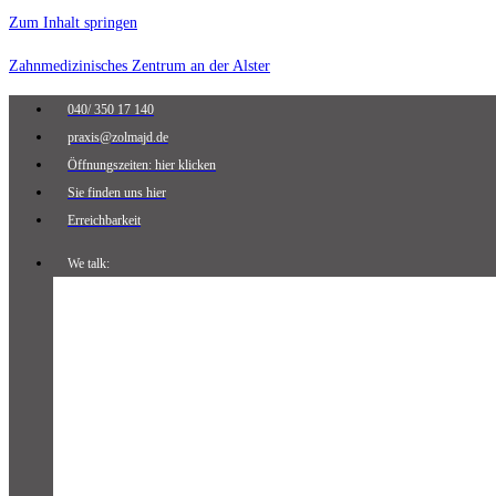
Zum Inhalt springen
Zahnmedizinisches Zentrum an der Alster
040/ 350 17 140
praxis@zolmajd.de
Öffnungszeiten: hier klicken
Sie finden uns hier
Erreichbarkeit
We talk: