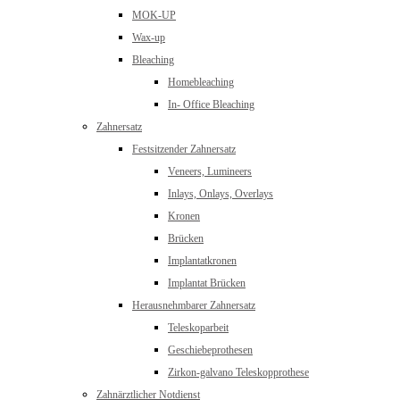
MOK-UP
Wax-up
Bleaching
Homebleaching
In- Office Bleaching
Zahnersatz
Festsitzender Zahnersatz
Veneers, Lumineers
Inlays, Onlays, Overlays
Kronen
Brücken
Implantatkronen
Implantat Brücken
Herausnehmbarer Zahnersatz
Teleskoparbeit
Geschiebeprothesen
Zirkon-galvano Teleskopprothese
Zahnärztlicher Notdienst