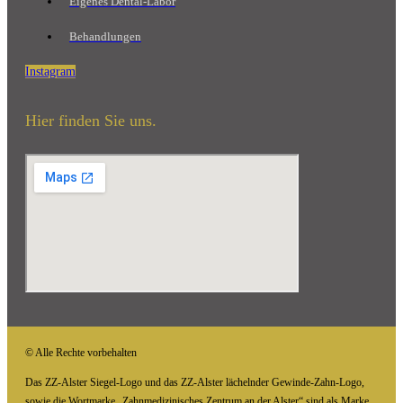
Eigenes Dental-Labor
Behandlungen
Instagram
Hier finden Sie uns.
© Alle Rechte vorbehalten
Das ZZ-Alster Siegel-Logo und das ZZ-Alster lächelnder Gewinde-Zahn-Logo,
sowie die Wortmarke „Zahnmedizinisches Zentrum an der Alster“ sind als Marke