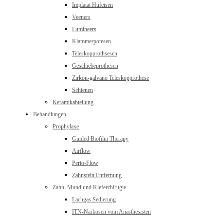
Implatat Hufeisen
Veeners
Lumineers
Klammerpotesen
Teleskopprothsesen
Geschiebeprothesen
Zirkon-galvano Teleskopprothese
Schienen
Keramikabteilung
Behandlungen
Prophylaxe
Guided Biofilm Therapy
Airflow
Perio-Flow
Zahnstein Entfernung
Zahn, Mund und Kieferchirugie
Lachgas Sedierung
ITN-Narkosen vom Anästhesisten