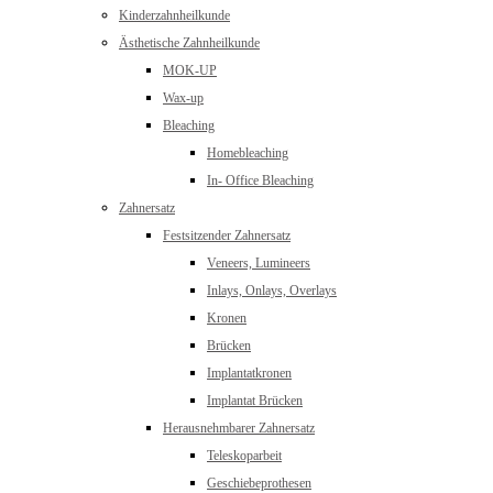
Kinderzahnheilkunde
Ästhetische Zahnheilkunde
MOK-UP
Wax-up
Bleaching
Homebleaching
In- Office Bleaching
Zahnersatz
Festsitzender Zahnersatz
Veneers, Lumineers
Inlays, Onlays, Overlays
Kronen
Brücken
Implantatkronen
Implantat Brücken
Herausnehmbarer Zahnersatz
Teleskoparbeit
Geschiebeprothesen