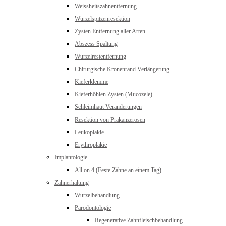
Weissheitszahnentfernung
Wurzelspitzenresektion
Zysten Entfernung aller Arten
Abszess Spaltung
Wurzelrestentfernung
Chirurgische Kronenrand Verlängerung
Kieferklemme
Kieferhöhlen Zysten (Mucozele)
Schleimhaut Veränderungen
Resektion von Präkanzerosen
Leukoplakie
Erythroplakie
Implantologie
All on 4 (Feste Zähne an einem Tag)
Zahnerhaltung
Wurzelbehandlung
Parodontologie
Regenerative Zahnfleischbehandlung