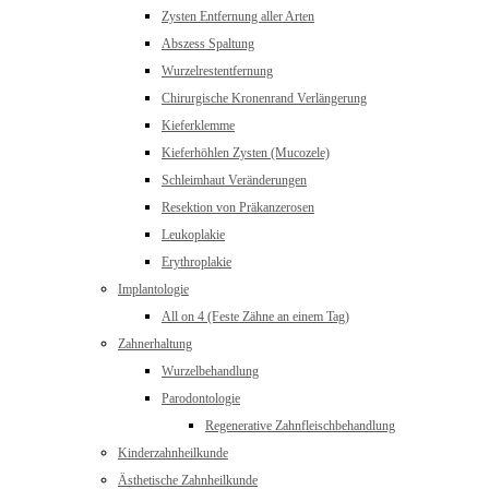
Zysten Entfernung aller Arten
Abszess Spaltung
Wurzelrestentfernung
Chirurgische Kronenrand Verlängerung
Kieferklemme
Kieferhöhlen Zysten (Mucozele)
Schleimhaut Veränderungen
Resektion von Präkanzerosen
Leukoplakie
Erythroplakie
Implantologie
All on 4 (Feste Zähne an einem Tag)
Zahnerhaltung
Wurzelbehandlung
Parodontologie
Regenerative Zahnfleischbehandlung
Kinderzahnheilkunde
Ästhetische Zahnheilkunde