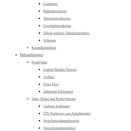
Lumineers
Klammerpotesen
Teleskopprothsesen
Geschiebeprothesen
Zirkon-galvano Teleskopprothese
Schienen
Keramikabteilung
Behandlungen
Prophylaxe
Guided Biofilm Therapy
Airflow
Perio-Flow
Zahnstein Entfernung
Zahn, Mund und Kieferchirugie
Lachgas Sedierung
ITN-Narkosen vom Anästhesisten
Weissheitszahnentfernung
Wurzelspitzenresektion