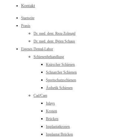
Kontakt
Startseite
Praxis
Dr. med. dent. Reza Zolmajd
Dr. med. dent. Björn Schaus
Eigenes Dental-Labor
Schienenbehandlung
Knirscher Schienen
Schnarcher Schienen
Sportschutzschienen
Ästhetik Schienen
Cad/Cam
Inlays
Kronen
Brücken
Implantatkronen
Implantat Brücken