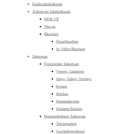
Kinderzahnheilkunde
Ästhetische Zahnheilkunde
MOK-UP
Wax-up
Bleaching
Homebleaching
In- Office Bleaching
Zahnersatz
Festsitzender Zahnersatz
Veneers, Lumineers
Inlays, Onlays, Overlays
Kronen
Brücken
Implantatkronen
Implantat Brücken
Herausnehmbarer Zahnersatz
Teleskoparbeit
Geschiebeprothesen