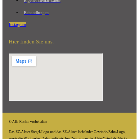
Eigenes Dental-Labor
Behandlungen
Instagram
Hier finden Sie uns.
© Alle Rechte vorbehalten
Das ZZ-Alster Siegel-Logo und das ZZ-Alster lächelnder Gewinde-Zahn-Logo,
sowie die Wortmarke „Zahnmedizinisches Zentrum an der Alster“ sind als Marke