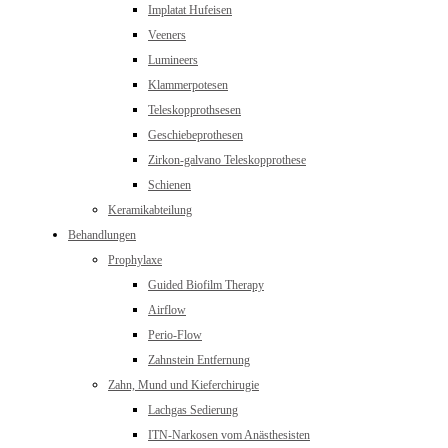
Implatat Hufeisen
Veeners
Lumineers
Klammerpotesen
Teleskopprothsesen
Geschiebeprothesen
Zirkon-galvano Teleskopprothese
Schienen
Keramikabteilung
Behandlungen
Prophylaxe
Guided Biofilm Therapy
Airflow
Perio-Flow
Zahnstein Entfernung
Zahn, Mund und Kieferchirugie
Lachgas Sedierung
ITN-Narkosen vom Anästhesisten