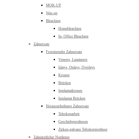
MOK-UP
Wax-up
Bleaching
Homebleaching
In- Office Bleaching
Zahnersatz
Festsitzender Zahnersatz
Veneers, Lumineers
Inlays, Onlays, Overlays
Kronen
Brücken
Implantatkronen
Implantat Brücken
Herausnehmbarer Zahnersatz
Teleskoparbeit
Geschiebeprothesen
Zirkon-galvano Teleskopprothese
Zahnärztlicher Notdienst