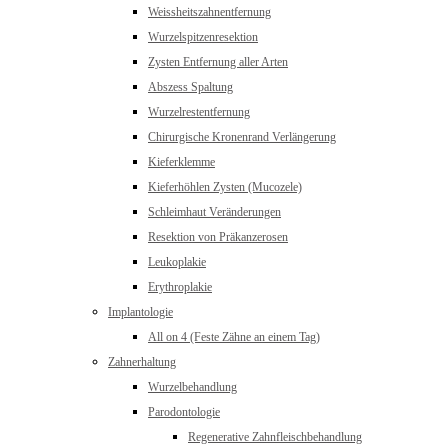
Weissheitszahnentfernung
Wurzelspitzenresektion
Zysten Entfernung aller Arten
Abszess Spaltung
Wurzelrestentfernung
Chirurgische Kronenrand Verlängerung
Kieferklemme
Kieferhöhlen Zysten (Mucozele)
Schleimhaut Veränderungen
Resektion von Präkanzerosen
Leukoplakie
Erythroplakie
Implantologie
All on 4 (Feste Zähne an einem Tag)
Zahnerhaltung
Wurzelbehandlung
Parodontologie
Regenerative Zahnfleischbehandlung