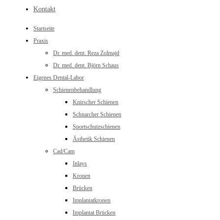
Kontakt
Startseite
Praxis
Dr. med. dent. Reza Zolmajd
Dr. med. dent. Björn Schaus
Eigenes Dental-Labor
Schienenbehandlung
Knirscher Schienen
Schnarcher Schienen
Sportschutzschienen
Ästhetik Schienen
Cad/Cam
Inlays
Kronen
Brücken
Implantatkronen
Implantat Brücken