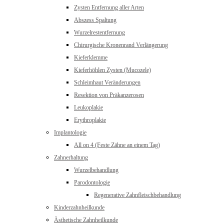
Zysten Entfernung aller Arten
Abszess Spaltung
Wurzelrestentfernung
Chirurgische Kronenrand Verlängerung
Kieferklemme
Kieferhöhlen Zysten (Mucozele)
Schleimhaut Veränderungen
Resektion von Präkanzerosen
Leukoplakie
Erythroplakie
Implantologie
All on 4 (Feste Zähne an einem Tag)
Zahnerhaltung
Wurzelbehandlung
Parodontologie
Regenerative Zahnfleischbehandlung
Kinderzahnheilkunde
Ästhetische Zahnheilkunde