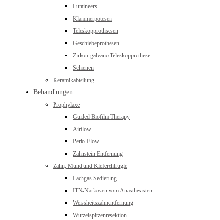
Lumineers
Klammerpotesen
Teleskopprothsesen
Geschiebeprothesen
Zirkon-galvano Teleskopprothese
Schienen
Keramikabteilung
Behandlungen
Prophylaxe
Guided Biofilm Therapy
Airflow
Perio-Flow
Zahnstein Entfernung
Zahn, Mund und Kieferchirugie
Lachgas Sedierung
ITN-Narkosen vom Anästhesisten
Weissheitszahnentfernung
Wurzelspitzenresektion