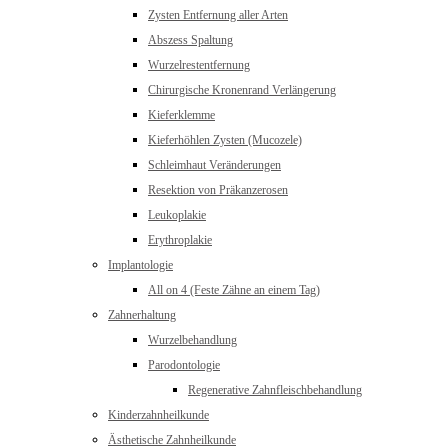
Zysten Entfernung aller Arten
Abszess Spaltung
Wurzelrestentfernung
Chirurgische Kronenrand Verlängerung
Kieferklemme
Kieferhöhlen Zysten (Mucozele)
Schleimhaut Veränderungen
Resektion von Präkanzerosen
Leukoplakie
Erythroplakie
Implantologie
All on 4 (Feste Zähne an einem Tag)
Zahnerhaltung
Wurzelbehandlung
Parodontologie
Regenerative Zahnfleischbehandlung
Kinderzahnheilkunde
Ästhetische Zahnheilkunde