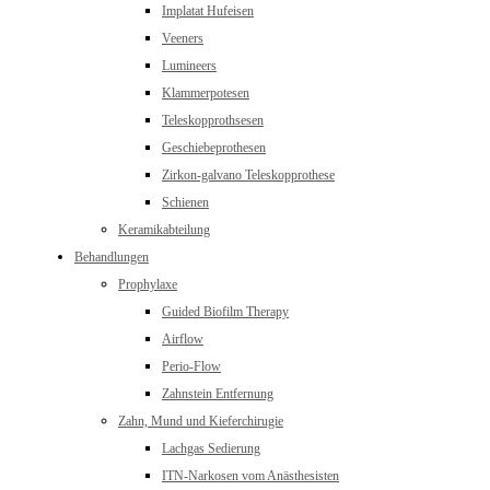
Implatat Hufeisen
Veeners
Lumineers
Klammerpotesen
Teleskopprothsesen
Geschiebeprothesen
Zirkon-galvano Teleskopprothese
Schienen
Keramikabteilung
Behandlungen
Prophylaxe
Guided Biofilm Therapy
Airflow
Perio-Flow
Zahnstein Entfernung
Zahn, Mund und Kieferchirugie
Lachgas Sedierung
ITN-Narkosen vom Anästhesisten