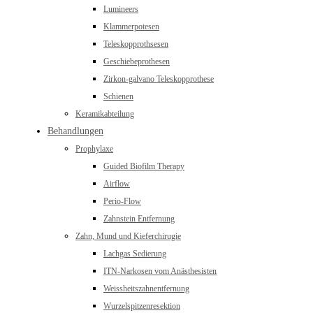
Lumineers
Klammerpotesen
Teleskopprothsesen
Geschiebeprothesen
Zirkon-galvano Teleskopprothese
Schienen
Keramikabteilung
Behandlungen
Prophylaxe
Guided Biofilm Therapy
Airflow
Perio-Flow
Zahnstein Entfernung
Zahn, Mund und Kieferchirugie
Lachgas Sedierung
ITN-Narkosen vom Anästhesisten
Weissheitszahnentfernung
Wurzelspitzenresektion