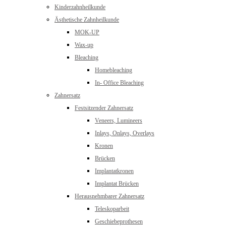
Kinderzahnheilkunde
Ästhetische Zahnheilkunde
MOK-UP
Wax-up
Bleaching
Homebleaching
In- Office Bleaching
Zahnersatz
Festsitzender Zahnersatz
Veneers, Lumineers
Inlays, Onlays, Overlays
Kronen
Brücken
Implantatkronen
Implantat Brücken
Herausnehmbarer Zahnersatz
Teleskoparbeit
Geschiebeprothesen