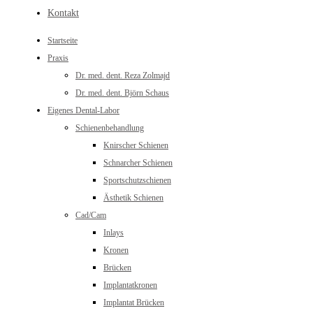
Kontakt
Startseite
Praxis
Dr. med. dent. Reza Zolmajd
Dr. med. dent. Björn Schaus
Eigenes Dental-Labor
Schienenbehandlung
Knirscher Schienen
Schnarcher Schienen
Sportschutzschienen
Ästhetik Schienen
Cad/Cam
Inlays
Kronen
Brücken
Implantatkronen
Implantat Brücken