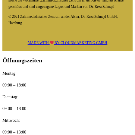
sowie die Wortmarke „Zahnmedizinisches Zentrum an der Alster“ sind als Marke
geschützt und sind eingetragene Logos und Marken von Dr. Reza Zolmajd
© 2021 Zahnmedizinisches Zentrum an der Alster, Dr. Reza Zolmajd GmbH,
Hamburg
MADE WITH
BY
CLOUDMARKETING GMBH
Öffnungszeiten
Montag:
09:00 – 18:00
Dienstag:
09:00 – 18:00
Mittwoch:
09:00 – 13:00