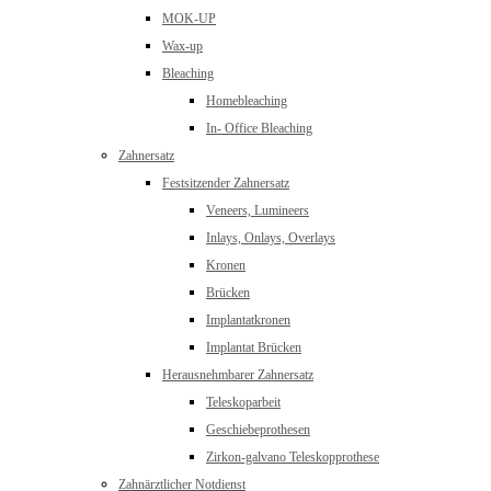
MOK-UP
Wax-up
Bleaching
Homebleaching
In- Office Bleaching
Zahnersatz
Festsitzender Zahnersatz
Veneers, Lumineers
Inlays, Onlays, Overlays
Kronen
Brücken
Implantatkronen
Implantat Brücken
Herausnehmbarer Zahnersatz
Teleskoparbeit
Geschiebeprothesen
Zirkon-galvano Teleskopprothese
Zahnärztlicher Notdienst