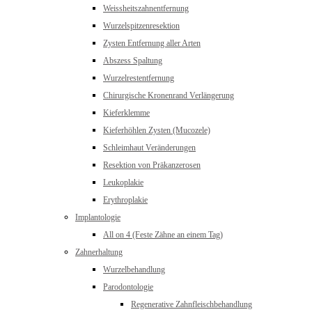
Weissheitszahnentfernung
Wurzelspitzenresektion
Zysten Entfernung aller Arten
Abszess Spaltung
Wurzelrestentfernung
Chirurgische Kronenrand Verlängerung
Kieferklemme
Kieferhöhlen Zysten (Mucozele)
Schleimhaut Veränderungen
Resektion von Präkanzerosen
Leukoplakie
Erythroplakie
Implantologie
All on 4 (Feste Zähne an einem Tag)
Zahnerhaltung
Wurzelbehandlung
Parodontologie
Regenerative Zahnfleischbehandlung