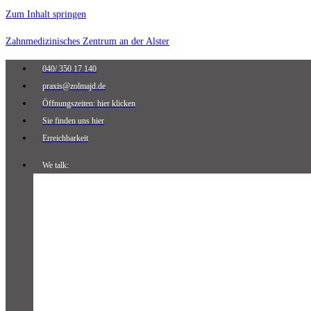
Zum Inhalt springen
Zahnmedizinisches Zentrum an der Alster
040/ 350 17 140
praxis@zolmajd.de
Öffnungszeiten: hier klicken
Sie finden uns hier
Erreichbarkeit
We talk: