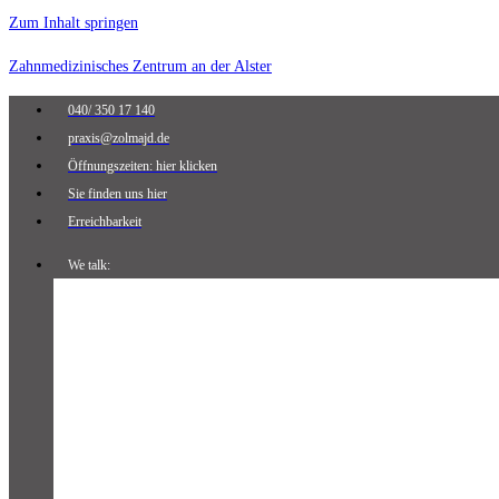
Zum Inhalt springen
Zahnmedizinisches Zentrum an der Alster
040/ 350 17 140
praxis@zolmajd.de
Öffnungszeiten: hier klicken
Sie finden uns hier
Erreichbarkeit
We talk: