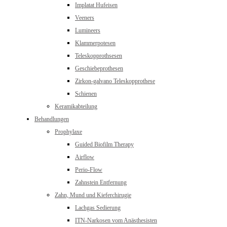
Implatat Hufeisen
Veeners
Lumineers
Klammerpotesen
Teleskopprothsesen
Geschiebeprothesen
Zirkon-galvano Teleskopprothese
Schienen
Keramikabteilung
Behandlungen
Prophylaxe
Guided Biofilm Therapy
Airflow
Perio-Flow
Zahnstein Entfernung
Zahn, Mund und Kieferchirugie
Lachgas Sedierung
ITN-Narkosen vom Anästhesisten