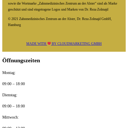
sowie die Wortmarke „Zahnmedizinisches Zentrum an der Alster“ sind als Marke
geschützt und sind eingetragene Logos und Marken von Dr. Reza Zolmajd
© 2021 Zahnmedizinisches Zentrum an der Alster, Dr. Reza Zolmajd GmbH,
Hamburg
MADE WITH
BY
CLOUDMARKETING GMBH
Öffnungszeiten
Montag:
09:00 – 18:00
Dienstag:
09:00 – 18:00
Mittwoch: