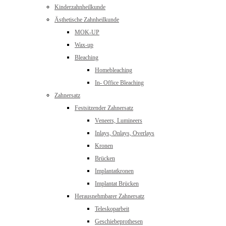
Kinderzahnheilkunde
Ästhetische Zahnheilkunde
MOK-UP
Wax-up
Bleaching
Homebleaching
In- Office Bleaching
Zahnersatz
Festsitzender Zahnersatz
Veneers, Lumineers
Inlays, Onlays, Overlays
Kronen
Brücken
Implantatkronen
Implantat Brücken
Herausnehmbarer Zahnersatz
Teleskoparbeit
Geschiebeprothesen