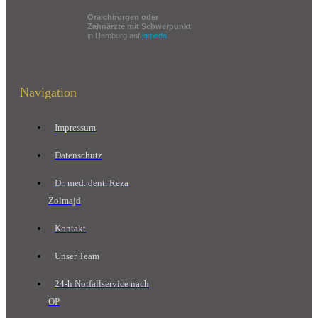
Oralchirurgen oder
Zahnärzte mit Schwerpunkt
in Hamburg auf
jameda
Navigation
Impressum
Datenschutz
Dr. med. dent. Reza
Zolmajd
Kontakt
Unser Team
24-h Notfallservice nach
OP