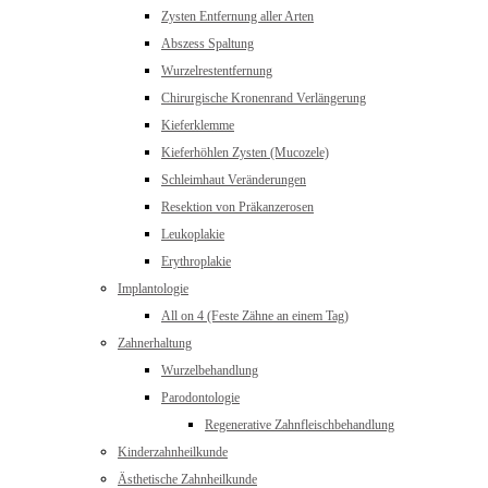
Zysten Entfernung aller Arten
Abszess Spaltung
Wurzelrestentfernung
Chirurgische Kronenrand Verlängerung
Kieferklemme
Kieferhöhlen Zysten (Mucozele)
Schleimhaut Veränderungen
Resektion von Präkanzerosen
Leukoplakie
Erythroplakie
Implantologie
All on 4 (Feste Zähne an einem Tag)
Zahnerhaltung
Wurzelbehandlung
Parodontologie
Regenerative Zahnfleischbehandlung
Kinderzahnheilkunde
Ästhetische Zahnheilkunde