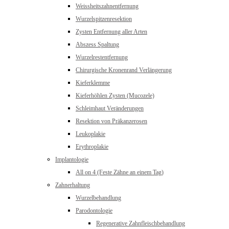
Weissheitszahnentfernung
Wurzelspitzenresektion
Zysten Entfernung aller Arten
Abszess Spaltung
Wurzelrestentfernung
Chirurgische Kronenrand Verlängerung
Kieferklemme
Kieferhöhlen Zysten (Mucozele)
Schleimhaut Veränderungen
Resektion von Präkanzerosen
Leukoplakie
Erythroplakie
Implantologie
All on 4 (Feste Zähne an einem Tag)
Zahnerhaltung
Wurzelbehandlung
Parodontologie
Regenerative Zahnfleischbehandlung