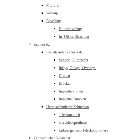
MOK-UP
Wax-up
Bleaching
Homebleaching
In- Office Bleaching
Zahnersatz
Festsitzender Zahnersatz
Veneers, Lumineers
Inlays, Onlays, Overlays
Kronen
Brücken
Implantatkronen
Implantat Brücken
Herausnehmbarer Zahnersatz
Teleskoparbeit
Geschiebeprothesen
Zirkon-galvano Teleskopprothese
Zahnärztlicher Notdienst