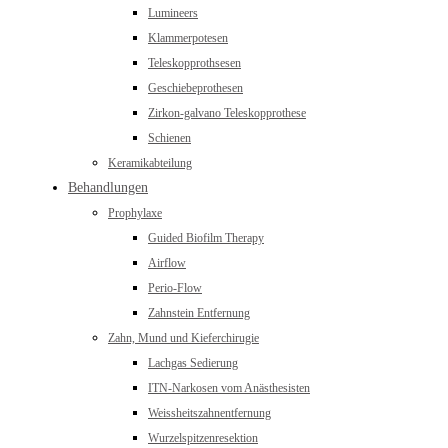
Lumineers
Klammerpotesen
Teleskopprothsesen
Geschiebeprothesen
Zirkon-galvano Teleskopprothese
Schienen
Keramikabteilung
Behandlungen
Prophylaxe
Guided Biofilm Therapy
Airflow
Perio-Flow
Zahnstein Entfernung
Zahn, Mund und Kieferchirugie
Lachgas Sedierung
ITN-Narkosen vom Anästhesisten
Weissheitszahnentfernung
Wurzelspitzenresektion