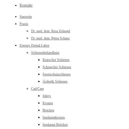
Kontakt
Startseite
Praxis
Dr. med. dent. Reza Zolmajd
Dr. med. dent. Björn Schaus
Eigenes Dental-Labor
Schienenbehandlung
Knirscher Schienen
Schnarcher Schienen
Sportschutzschienen
Ästhetik Schienen
Cad/Cam
Inlays
Kronen
Brücken
Implantatkronen
Implantat Brücken