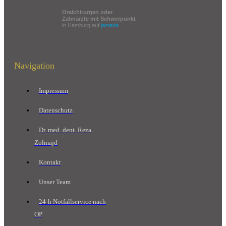
Oralchirurgen oder
Zahnärzte mit Schwerpunkt
in Hamburg auf
jameda
Navigation
Impressum
Datenschutz
Dr. med. dent. Reza
Zolmajd
Kontakt
Unser Team
24-h Notfallservice nach
OP