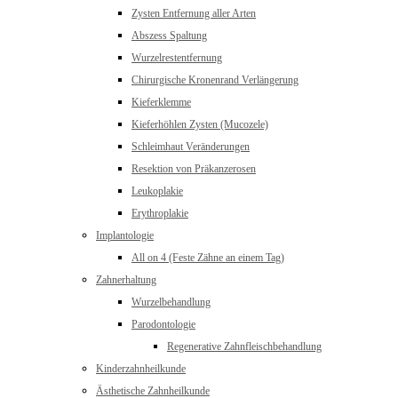
Zysten Entfernung aller Arten
Abszess Spaltung
Wurzelrestentfernung
Chirurgische Kronenrand Verlängerung
Kieferklemme
Kieferhöhlen Zysten (Mucozele)
Schleimhaut Veränderungen
Resektion von Präkanzerosen
Leukoplakie
Erythroplakie
Implantologie
All on 4 (Feste Zähne an einem Tag)
Zahnerhaltung
Wurzelbehandlung
Parodontologie
Regenerative Zahnfleischbehandlung
Kinderzahnheilkunde
Ästhetische Zahnheilkunde