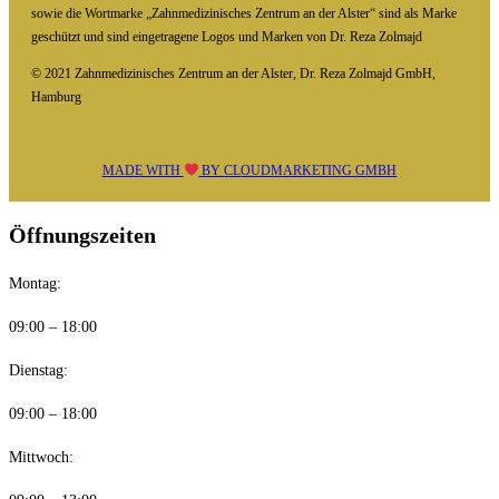
sowie die Wortmarke „Zahnmedizinisches Zentrum an der Alster“ sind als Marke
geschützt und sind eingetragene Logos und Marken von Dr. Reza Zolmajd
© 2021 Zahnmedizinisches Zentrum an der Alster, Dr. Reza Zolmajd GmbH,
Hamburg
MADE WITH
BY
CLOUDMARKETING GMBH
Öffnungszeiten
Montag:
09:00 – 18:00
Dienstag:
09:00 – 18:00
Mittwoch: