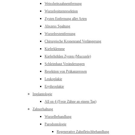
Weissheitszahnentfernung
Wurzelspitzenresektion
Zysten Entfernung aller Arten
Abszess Spaltung
Wurzelrestentfernung
Chirurgische Kronenrand Verlängerung
Kieferklemme
Kieferhöhlen Zysten (Mucozele)
Schleimhaut Veränderungen
Resektion von Präkanzerosen
Leukoplakie
Erythroplakie
Implantologie
All on 4 (Feste Zähne an einem Tag)
Zahnerhaltung
Wurzelbehandlung
Parodontologie
Regenerative Zahnfleischbehandlung