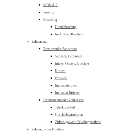
MOK-UP
Wax-up
Bleaching
Homebleaching
In- Office Bleaching
Zahnersatz
Festsitzender Zahnersatz
Veneers, Lumineers
Inlays, Onlays, Overlays
Kronen
Brücken
Implantatkronen
Implantat Brücken
Herausnehmbarer Zahnersatz
Teleskoparbeit
Geschiebeprothesen
Zirkon-galvano Teleskopprothese
Zahnärztlicher Notdienst