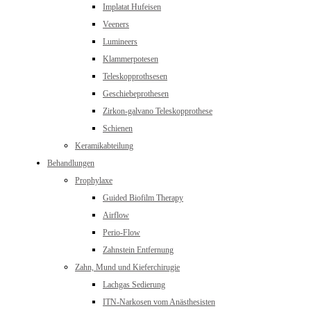
Implatat Hufeisen
Veeners
Lumineers
Klammerpotesen
Teleskopprothsesen
Geschiebeprothesen
Zirkon-galvano Teleskopprothese
Schienen
Keramikabteilung
Behandlungen
Prophylaxe
Guided Biofilm Therapy
Airflow
Perio-Flow
Zahnstein Entfernung
Zahn, Mund und Kieferchirugie
Lachgas Sedierung
ITN-Narkosen vom Anästhesisten