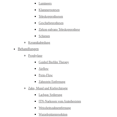
Lumineers
Klammerpotesen
Teleskopprothsesen
Geschiebeprothesen
Zirkon-galvano Teleskopprothese
Schienen
Keramikabteilung
Behandlungen
Prophylaxe
Guided Biofilm Therapy
Airflow
Perio-Flow
Zahnstein Entfernung
Zahn, Mund und Kieferchirugie
Lachgas Sedierung
ITN-Narkosen vom Anästhesisten
Weissheitszahnentfernung
Wurzelspitzenresektion