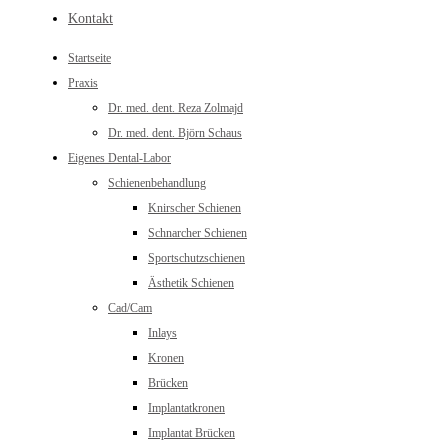
Kontakt
Startseite
Praxis
Dr. med. dent. Reza Zolmajd
Dr. med. dent. Björn Schaus
Eigenes Dental-Labor
Schienenbehandlung
Knirscher Schienen
Schnarcher Schienen
Sportschutzschienen
Ästhetik Schienen
Cad/Cam
Inlays
Kronen
Brücken
Implantatkronen
Implantat Brücken