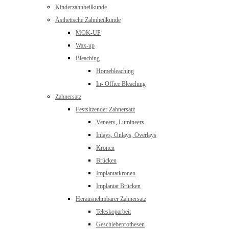
Kinderzahnheilkunde
Ästhetische Zahnheilkunde
MOK-UP
Wax-up
Bleaching
Homebleaching
In- Office Bleaching
Zahnersatz
Festsitzender Zahnersatz
Veneers, Lumineers
Inlays, Onlays, Overlays
Kronen
Brücken
Implantatkronen
Implantat Brücken
Herausnehmbarer Zahnersatz
Teleskoparbeit
Geschiebeprothesen