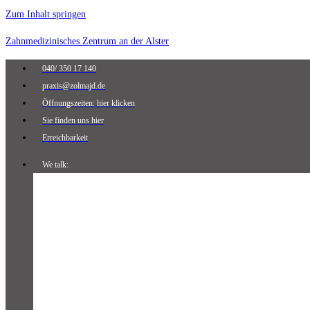
Zum Inhalt springen
Zahnmedizinisches Zentrum an der Alster
040/ 350 17 140
praxis@zolmajd.de
Öffnungszeiten: hier klicken
Sie finden uns hier
Erreichbarkeit
We talk: