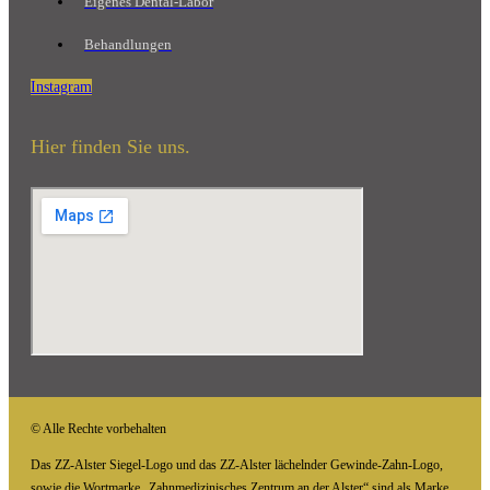
Eigenes Dental-Labor
Behandlungen
Instagram
Hier finden Sie uns.
© Alle Rechte vorbehalten
Das ZZ-Alster Siegel-Logo und das ZZ-Alster lächelnder Gewinde-Zahn-Logo,
sowie die Wortmarke „Zahnmedizinisches Zentrum an der Alster“ sind als Marke