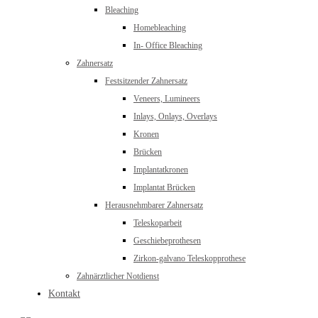
Bleaching
Homebleaching
In- Office Bleaching
Zahnersatz
Festsitzender Zahnersatz
Veneers, Lumineers
Inlays, Onlays, Overlays
Kronen
Brücken
Implantatkronen
Implantat Brücken
Herausnehmbarer Zahnersatz
Teleskoparbeit
Geschiebeprothesen
Zirkon-galvano Teleskopprothese
Zahnärztlicher Notdienst
Kontakt