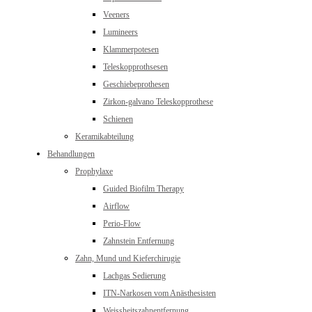
Veeners
Lumineers
Klammerpotesen
Teleskopprothsesen
Geschiebeprothesen
Zirkon-galvano Teleskopprothese
Schienen
Keramikabteilung
Behandlungen
Prophylaxe
Guided Biofilm Therapy
Airflow
Perio-Flow
Zahnstein Entfernung
Zahn, Mund und Kieferchirugie
Lachgas Sedierung
ITN-Narkosen vom Anästhesisten
Weissheitszahnentfernung