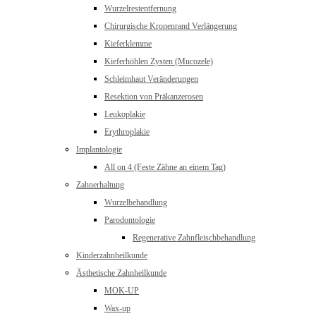
Wurzelrestentfernung
Chirurgische Kronenrand Verlängerung
Kieferklemme
Kieferhöhlen Zysten (Mucozele)
Schleimhaut Veränderungen
Resektion von Präkanzerosen
Leukoplakie
Erythroplakie
Implantologie
All on 4 (Feste Zähne an einem Tag)
Zahnerhaltung
Wurzelbehandlung
Parodontologie
Regenerative Zahnfleischbehandlung
Kinderzahnheilkunde
Ästhetische Zahnheilkunde
MOK-UP
Wax-up