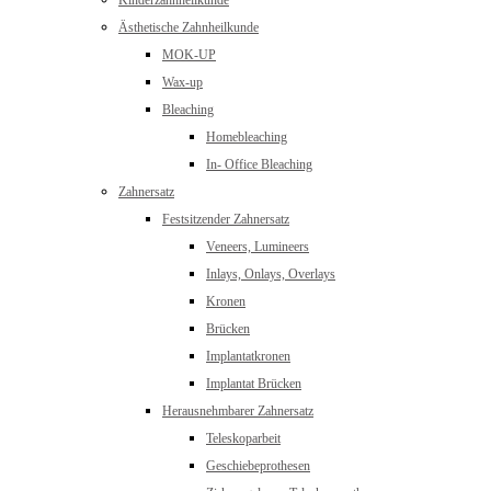
Kinderzahnheilkunde
Ästhetische Zahnheilkunde
MOK-UP
Wax-up
Bleaching
Homebleaching
In- Office Bleaching
Zahnersatz
Festsitzender Zahnersatz
Veneers, Lumineers
Inlays, Onlays, Overlays
Kronen
Brücken
Implantatkronen
Implantat Brücken
Herausnehmbarer Zahnersatz
Teleskoparbeit
Geschiebeprothesen