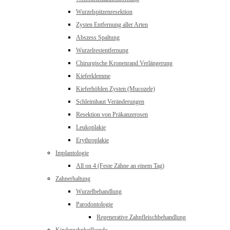
Wurzelspitzenresektion
Zysten Entfernung aller Arten
Abszess Spaltung
Wurzelrestentfernung
Chirurgische Kronenrand Verlängerung
Kieferklemme
Kieferhöhlen Zysten (Mucozele)
Schleimhaut Veränderungen
Resektion von Präkanzerosen
Leukoplakie
Erythroplakie
Implantologie
All on 4 (Feste Zähne an einem Tag)
Zahnerhaltung
Wurzelbehandlung
Parodontologie
Regenerative Zahnfleischbehandlung