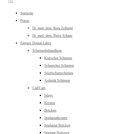
Startseite
Praxis
Dr. med. dent. Reza Zolmajd
Dr. med. dent. Björn Schaus
Eigenes Dental-Labor
Schienenbehandlung
Knirscher Schienen
Schnarcher Schienen
Sportschutzschienen
Ästhetik Schienen
Cad/Cam
Inlays
Kronen
Brücken
Implantatkronen
Implantat Brücken
Implatat Hufeisen