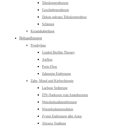
Teleskopprothsesen
Geschiebeprothesen
Zirkon-galvano Teleskopprothese
Schienen
Keramikabteilung
Behandlungen
Prophylaxe
Guided Biofilm Therapy
Airflow
Perio-Flow
Zahnstein Entfernung
Zahn, Mund und Kieferchirugie
Lachgas Sedierung
ITN-Narkosen vom Anästhesisten
Weissheitszahnentfernung
Wurzelspitzenresektion
Zysten Entfernung aller Arten
Abszess Spaltung