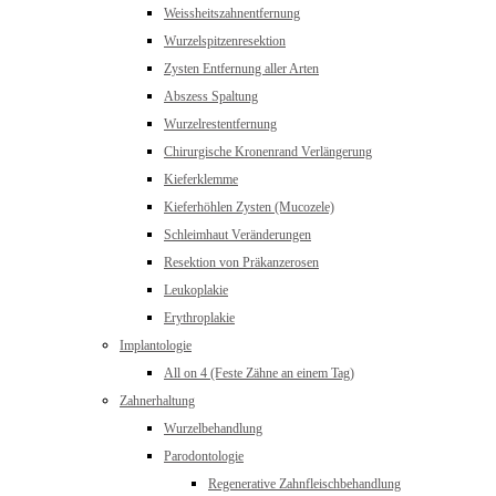
Weissheitszahnentfernung
Wurzelspitzenresektion
Zysten Entfernung aller Arten
Abszess Spaltung
Wurzelrestentfernung
Chirurgische Kronenrand Verlängerung
Kieferklemme
Kieferhöhlen Zysten (Mucozele)
Schleimhaut Veränderungen
Resektion von Präkanzerosen
Leukoplakie
Erythroplakie
Implantologie
All on 4 (Feste Zähne an einem Tag)
Zahnerhaltung
Wurzelbehandlung
Parodontologie
Regenerative Zahnfleischbehandlung