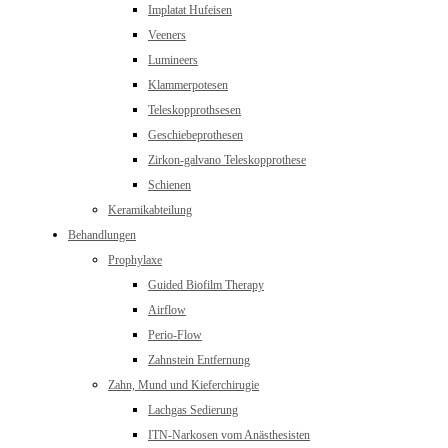
Implatat Hufeisen
Veeners
Lumineers
Klammerpotesen
Teleskopprothsesen
Geschiebeprothesen
Zirkon-galvano Teleskopprothese
Schienen
Keramikabteilung
Behandlungen
Prophylaxe
Guided Biofilm Therapy
Airflow
Perio-Flow
Zahnstein Entfernung
Zahn, Mund und Kieferchirugie
Lachgas Sedierung
ITN-Narkosen vom Anästhesisten