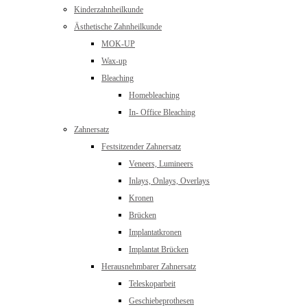
Kinderzahnheilkunde
Ästhetische Zahnheilkunde
MOK-UP
Wax-up
Bleaching
Homebleaching
In- Office Bleaching
Zahnersatz
Festsitzender Zahnersatz
Veneers, Lumineers
Inlays, Onlays, Overlays
Kronen
Brücken
Implantatkronen
Implantat Brücken
Herausnehmbarer Zahnersatz
Teleskoparbeit
Geschiebeprothesen