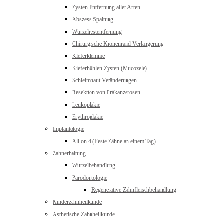
Zysten Entfernung aller Arten
Abszess Spaltung
Wurzelrestentfernung
Chirurgische Kronenrand Verlängerung
Kieferklemme
Kieferhöhlen Zysten (Mucozele)
Schleimhaut Veränderungen
Resektion von Präkanzerosen
Leukoplakie
Erythroplakie
Implantologie
All on 4 (Feste Zähne an einem Tag)
Zahnerhaltung
Wurzelbehandlung
Parodontologie
Regenerative Zahnfleischbehandlung
Kinderzahnheilkunde
Ästhetische Zahnheilkunde