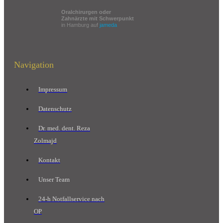
Oralchirurgen oder
Zahnärzte mit Schwerpunkt
in Hamburg auf
jameda
Navigation
Impressum
Datenschutz
Dr. med. dent. Reza
Zolmajd
Kontakt
Unser Team
24-h Notfallservice nach
OP