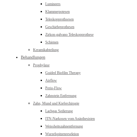
Lumineers
Klammerpotesen
Teleskopprothsesen
Geschiebeprothesen
Zirkon-galvano Teleskopprothese
Schienen
Keramikabteilung
Behandlungen
Prophylaxe
Guided Biofilm Therapy
Airflow
Perio-Flow
Zahnstein Entfernung
Zahn, Mund und Kieferchirugie
Lachgas Sedierung
ITN-Narkosen vom Anästhesisten
Weissheitszahnentfernung
Wurzelspitzenresektion