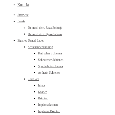
Kontakt
Startseite
Praxis
Dr. med. dent. Reza Zolmajd
Dr. med. dent. Björn Schaus
Eigenes Dental-Labor
Schienenbehandlung
Knirscher Schienen
Schnarcher Schienen
Sportschutzschienen
Ästhetik Schienen
Cad/Cam
Inlays
Kronen
Brücken
Implantatkronen
Implantat Brücken