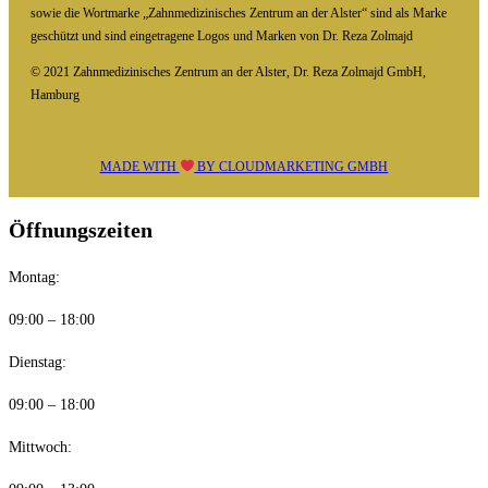
sowie die Wortmarke „Zahnmedizinisches Zentrum an der Alster“ sind als Marke
geschützt und sind eingetragene Logos und Marken von Dr. Reza Zolmajd
© 2021 Zahnmedizinisches Zentrum an der Alster, Dr. Reza Zolmajd GmbH,
Hamburg
MADE WITH
BY
CLOUDMARKETING GMBH
Öffnungszeiten
Montag:
09:00 – 18:00
Dienstag:
09:00 – 18:00
Mittwoch: