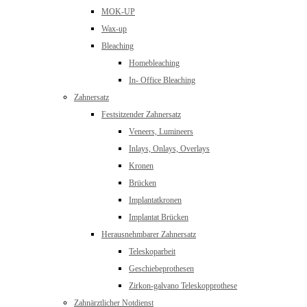
MOK-UP
Wax-up
Bleaching
Homebleaching
In- Office Bleaching
Zahnersatz
Festsitzender Zahnersatz
Veneers, Lumineers
Inlays, Onlays, Overlays
Kronen
Brücken
Implantatkronen
Implantat Brücken
Herausnehmbarer Zahnersatz
Teleskoparbeit
Geschiebeprothesen
Zirkon-galvano Teleskopprothese
Zahnärztlicher Notdienst