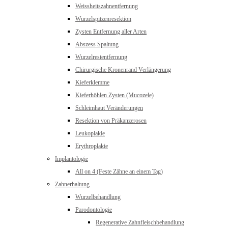
Weissheitszahnentfernung
Wurzelspitzenresektion
Zysten Entfernung aller Arten
Abszess Spaltung
Wurzelrestentfernung
Chirurgische Kronenrand Verlängerung
Kieferklemme
Kieferhöhlen Zysten (Mucozele)
Schleimhaut Veränderungen
Resektion von Präkanzerosen
Leukoplakie
Erythroplakie
Implantologie
All on 4 (Feste Zähne an einem Tag)
Zahnerhaltung
Wurzelbehandlung
Parodontologie
Regenerative Zahnfleischbehandlung