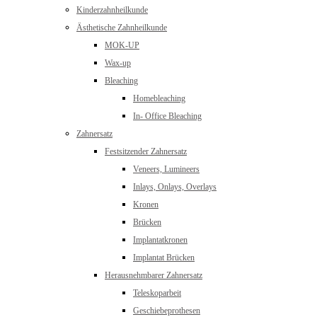
Kinderzahnheilkunde
Ästhetische Zahnheilkunde
MOK-UP
Wax-up
Bleaching
Homebleaching
In- Office Bleaching
Zahnersatz
Festsitzender Zahnersatz
Veneers, Lumineers
Inlays, Onlays, Overlays
Kronen
Brücken
Implantatkronen
Implantat Brücken
Herausnehmbarer Zahnersatz
Teleskoparbeit
Geschiebeprothesen