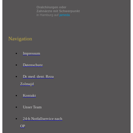
Oralchirurgen oder
Zahnärzte mit Schwerpunkt
in Hamburg auf
jameda
Navigation
Impressum
Datenschutz
Dr. med. dent. Reza
Zolmajd
Kontakt
Unser Team
24-h Notfallservice nach
OP