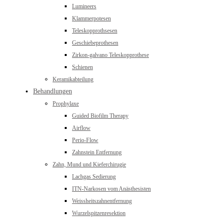
Lumineers
Klammerpotesen
Teleskopprothsesen
Geschiebeprothesen
Zirkon-galvano Teleskopprothese
Schienen
Keramikabteilung
Behandlungen
Prophylaxe
Guided Biofilm Therapy
Airflow
Perio-Flow
Zahnstein Entfernung
Zahn, Mund und Kieferchirugie
Lachgas Sedierung
ITN-Narkosen vom Anästhesisten
Weissheitszahnentfernung
Wurzelspitzenresektion