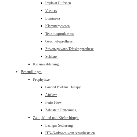
Implatat Hufeisen
Veeners
Lumineers
Klammerpotesen
Teleskopprothsesen
Geschiebeprothesen
Zirkon-galvano Teleskopprothese
Schienen
Keramikabteilung
Behandlungen
Prophylaxe
Guided Biofilm Therapy
Airflow
Perio-Flow
Zahnstein Entfernung
Zahn, Mund und Kieferchirugie
Lachgas Sedierung
ITN-Narkosen vom Anästhesisten