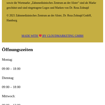
sowie die Wortmarke „Zahnmedizinisches Zentrum an der Alster“ sind als Marke
geschützt und sind eingetragene Logos und Marken von Dr. Reza Zolmajd
© 2021 Zahnmedizinisches Zentrum an der Alster, Dr. Reza Zolmajd GmbH,
Hamburg
MADE WITH
BY
CLOUDMARKETING GMBH
Öffnungszeiten
Montag:
09:00 – 18:00
Dienstag:
09:00 – 18:00
Mittwoch: