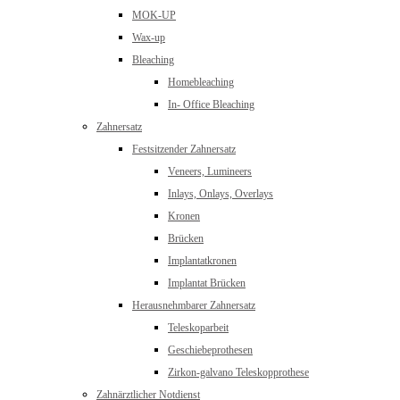
MOK-UP
Wax-up
Bleaching
Homebleaching
In- Office Bleaching
Zahnersatz
Festsitzender Zahnersatz
Veneers, Lumineers
Inlays, Onlays, Overlays
Kronen
Brücken
Implantatkronen
Implantat Brücken
Herausnehmbarer Zahnersatz
Teleskoparbeit
Geschiebeprothesen
Zirkon-galvano Teleskopprothese
Zahnärztlicher Notdienst