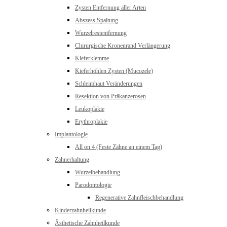
Zysten Entfernung aller Arten
Abszess Spaltung
Wurzelrestentfernung
Chirurgische Kronenrand Verlängerung
Kieferklemme
Kieferhöhlen Zysten (Mucozele)
Schleimhaut Veränderungen
Resektion von Präkanzerosen
Leukoplakie
Erythroplakie
Implantologie
All on 4 (Feste Zähne an einem Tag)
Zahnerhaltung
Wurzelbehandlung
Parodontologie
Regenerative Zahnfleischbehandlung
Kinderzahnheilkunde
Ästhetische Zahnheilkunde