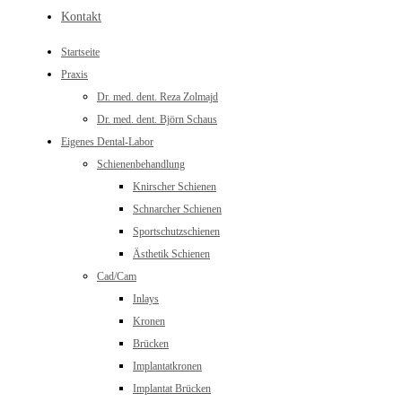
Kontakt
Startseite
Praxis
Dr. med. dent. Reza Zolmajd
Dr. med. dent. Björn Schaus
Eigenes Dental-Labor
Schienenbehandlung
Knirscher Schienen
Schnarcher Schienen
Sportschutzschienen
Ästhetik Schienen
Cad/Cam
Inlays
Kronen
Brücken
Implantatkronen
Implantat Brücken